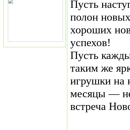
Пусть насту
полон новых
хороших нов
успехов!
Пусть кажды
таким же яр
игрушки на 
месяцы — не
встреча Ново