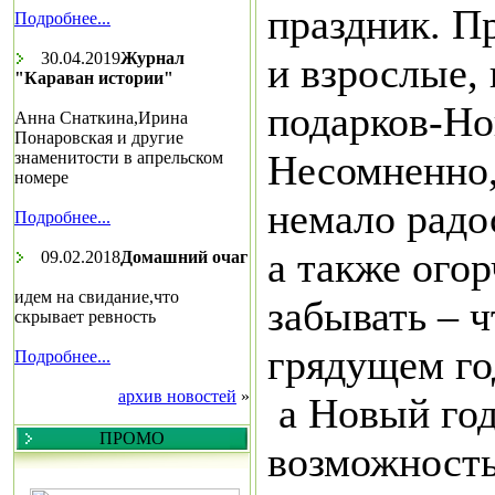
праздник. П
Подробнее...
30.04.2019
Журнал
и взрослые,
"Караван истории"
подарков-Но
Анна Снаткина,Ирина
Понаровская и другие
Несомненно,
знаменитости в апрельском
номере
немало радо
Подробнее...
а также ого
09.02.2018
Домашний очаг
идем на свидание,что
забывать – 
скрывает ревность
грядущем год
Подробнее...
архив новостей
»
а Новый год
ПРОМО
возможность