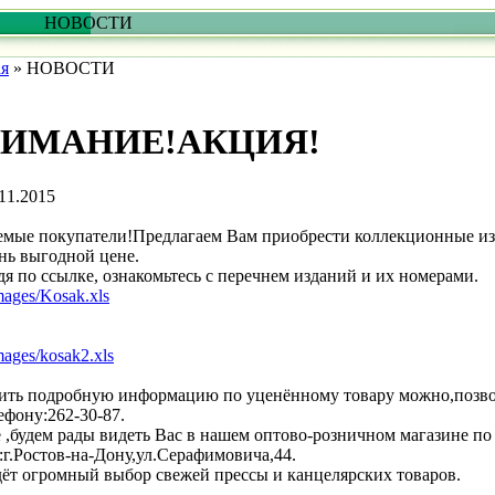
НОВОСТИ
ая
»
НОВОСТИ
ИМАНИЕ!АКЦИЯ!
11.2015
емые покупатели!Предлагаем Вам приобрести коллекционные и
нь выгодной цене.
я по ссылке, ознакомьтесь с перечнем изданий и их номерами.
images/Kosak.xls
images/kosak2.xls
ить подробную информацию по уценённому товару можно,позв
ефону:262-30-87.
 ,будем рады видеть Вас в нашем оптово-розничном магазине по
:г.Ростов-на-Дону,ул.Серафимовича,44.
ёт огромный выбор свежей прессы и канцелярских товаров.