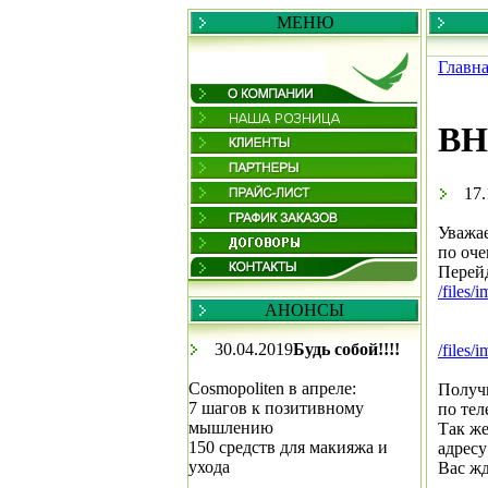
МЕНЮ
Главн
ВН
17.
Уважа
по оче
Перейд
/files/
АНОНСЫ
30.04.2019
Будь собой!!!!
/files/
Cosmopoliten в апреле:
Получ
7 шагов к позитивному
по тел
мышлению
Так же
150 средств для макияжа и
адресу
ухода
Вас жд