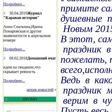
Подробнее...
п
римите са
30.04.2019
Журнал
душевные п
"Караван истории"
Новым 2015
Анна Снаткина,Ирина
Понаровская и другие
В этот, са
знаменитости в апрельском
номере
праздник в 
Подробнее...
пожелать, 
09.02.2018
Домашний очаг
всего,испол
идем на свидание,что
скрывает ревность
Ведь в как
Подробнее...
праздник 
архив новостей
»
верим в чу
ПРОМО
Пусть весь 